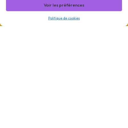
Voir les préférences
Politique de cookies
Actu
formations
CONTACT INSCRIPTION
Philippe Brégand
Chargé de mission Formation : 07.52.02.30.45
formation@collectifrpm.org
ORGANISME DE FORMATION